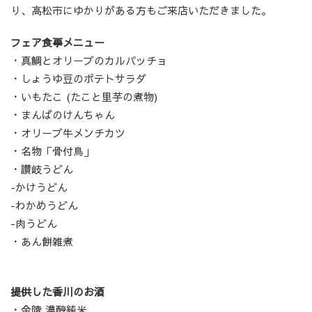
り、高松市にゆかりがある方もご来店いただきました。
フェア食事メニュー
・真鯛とオリーブのカルパッチョ
・しょうゆ豆のポテトサラダ
・いもたこ (たこと里芋の煮物)
・まんばのけんちゃん
・オリーブ牛メンチカツ
・名物「骨付鳥」
・讃岐うどん
-かけうどん
-わかめうどん
-肉うどん
・あん餅雑煮
提供した香川のお酒
・金陵 濃醇純米