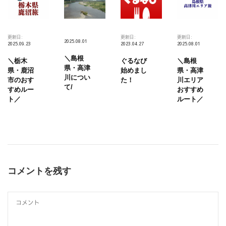
更新日:
更新日:
更新日:
2025.08.01
2025.09.23
2023.04.27
2025.08.01
＼島根
＼栃木
ぐるなび
＼島根
県・高津
県・鹿沼
始めまし
県・高津
川につい
市のおす
た！
川エリア
て/
すめルー
おすすめ
ト／
ルート／
コメントを残す