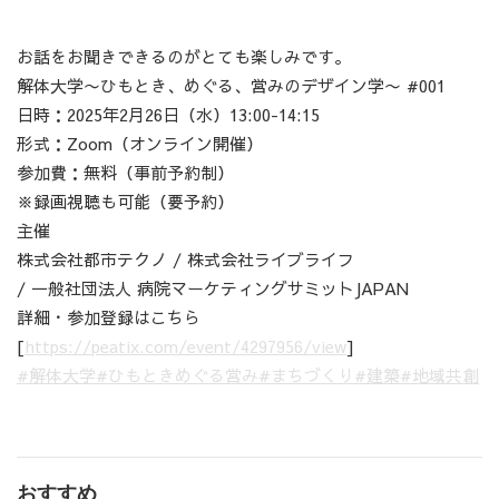
お話をお聞きできるのがとても楽しみです。
解体大学〜ひもとき、めぐる、営みのデザイン学〜 #001
日時：2025年2月26日（水）13:00-14:15
形式：Zoom（オンライン開催）
参加費：無料（事前予約制）
※録画視聴も可能（要予約）
主催
株式会社都市テクノ / 株式会社ライブライフ
/ 一般社団法人 病院マーケティングサミットJAPAN
詳細・参加登録はこちら
[
https://peatix.com/event/4297956/view
]
#解体大学
#ひもときめぐる営み
#まちづくり
#建築
#地域共創
おすすめ