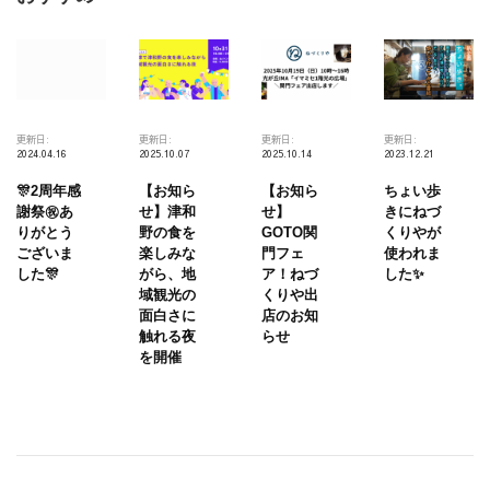
更新日:
更新日:
更新日:
更新日:
2024.04.16
2025.10.07
2025.10.14
2023.12.21
🎊2周年感
【お知ら
【お知ら
ちょい歩
謝祭㊗️あ
せ】津和
せ】
きにねづ
りがとう
野の食を
GOTO関
くりやが
ございま
楽しみな
門フェ
使われま
した🎊
がら、地
ア！ねづ
した✨
域観光の
くりや出
面白さに
店のお知
触れる夜
らせ
を開催