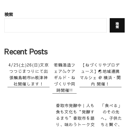
検索
検
索
Recent Posts
4/25(土)26(日)文京
若鶴酒造フ
【ねづくりやプロデ
つつじまつりにて出
ェア🍶ケア
ュース】🌏地域連携
張輪島朝市in根津神
ギルド・ね
マルシェ @ 横浜・関
社開催します！
づくりや同
内 開催！
時開催!!
香取市発酵中｜人も
「食べる」
食も文化も“発酵す
のその先
るまち”香取市を語
へ。子供た
り、味わうトーク交
ちと繋ぐ、