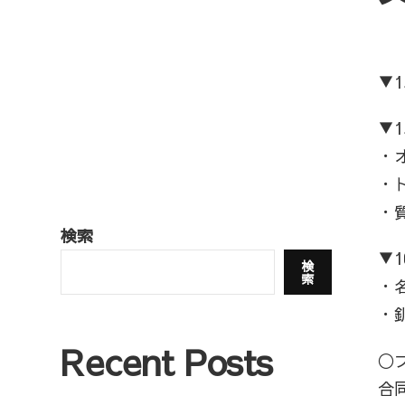
▼1
▼
・
・
・
検索
▼
検
索
・
・
Recent Posts
◯
合