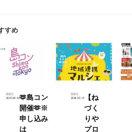
すすめ
更新日:
更新日:
🫶島コン
【ね
2025.08.22
2026.03.15
開催🫶※
づく
申し込み
りや
は
プロ