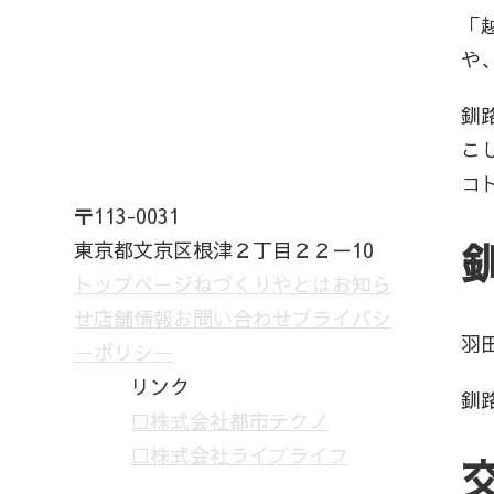
「
や
釧
こ
コ
〒113-0031
東京都文京区根津２丁目２２－10
トップページ
ねづくりやとは
お知ら
せ
店舗情報
お問い合わせ
プライバシ
羽
ーポリシー
リンク
釧
□株式会社都市テクノ
□株式会社ライブライフ