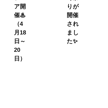
ア開
りが
催♨
開催
（4
され
月18
まし
日～
た✨
20
日）