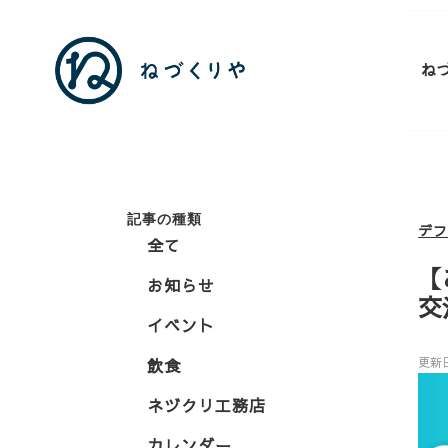
ね
記事の種類
デ
全て
【
お知らせ
交
イベント
飲食
更新
ネヅクリ工務店
カレンダー