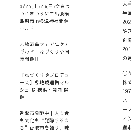
大
4/25(土)26(日)文京つ
半
つじまつりにて出張輪
島朝市in根津神社開催
2
します！
や
釧
若鶴酒造フェア🍶ケア
2
ギルド・ねづくりや同
の
時開催!!
◯
【ねづくりやプロデュ
株
ース】🌏地域連携マル
シェ @ 横浜・関内 開
1
催！
ス
ー
香取市発酵中｜人も食
ィ
も文化も“発酵するま
週
ち”香取市を語り、味