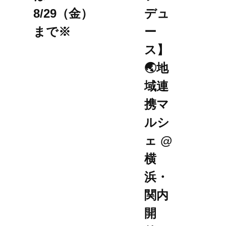
8/29（金）
デュ
まで※
ー
ス】
🌏地
域連
携マ
ルシ
ェ @
横
浜・
関内
開