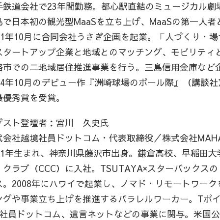
手鉄道会社で23年間勤務。都心駅直結のミュージカル劇
島で日本初の観光型MaaSを立ち上げ、MaaSの第一人
021年10月に合同会社うさぎ企画を起業。「人づくり・
スタートアップ企業と地域とのマッチング、モビリティ
路市での二地域居住推進事業を行う。三島信用金庫など
014年10月のデビュー作『洲崎球場のポール際』（講談
最優秀賞を受賞。
ゲスト登壇者：宮川 久史氏
式会社越境社員ドットコム・代表取締役／株式会社MAHA
971年生まれ、神奈川県藤沢市出身。鎌倉高校、早稲田
・クラブ（CCC）に入社。TSUTAYA×スターバック
ス。2008年にハワイで起業し、ノマド・リモートワー
ングや事業立ち上げを推進するパラレルワーカー。Tポ
4社員ドットコム、遺言ネットなどの事業に関与。米国公