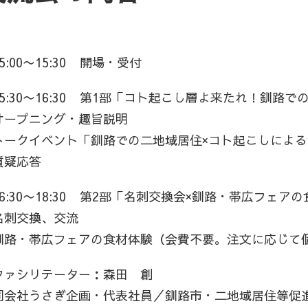
5:00〜15:30 開場・受付
15:30〜16:30 第1部「コト起こし層よ来たれ！釧
オープニング・趣旨説明
トークイベント「釧路での二地域居住×コト起こしによる
質疑応答
16:30〜18:30 第2部「名刺交換会×釧路・帯広フェア
名刺交換、交流
釧路・帯広フェアの食材体験（会費不要。注文に応じて
ファシリテーター：森田 創
同会社うさぎ企画・代表社員／釧路市・二地域居住等促