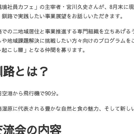
越境社員カフェ」の主宰者・宮川久史さんが、8月末に
、釧路で実践したい事業展望をお話しいただきます。
路での二地域居住と事業推進する専門組織を立ちあげる
しや地域課題解決に挑戦したい方々向けのプログラムを
ト起こし層」となる仲間を募ります。
釧路とは？
田空港から飛行機で90分。
路湿原に代表される豊かな自然と食の魅力、そして新し
交流会の内容