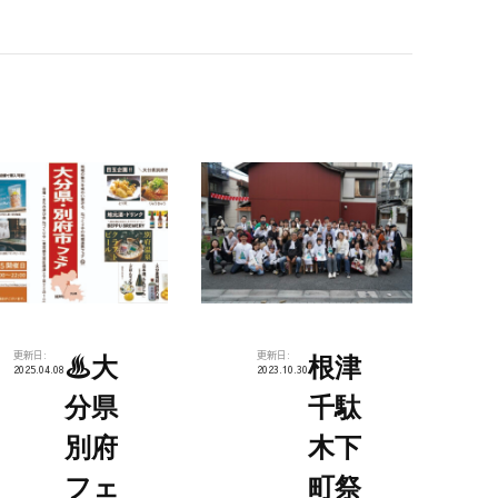
更新日:
更新日:
♨大
根津
2025.04.08
2023.10.30
分県
千駄
別府
木下
フェ
町祭