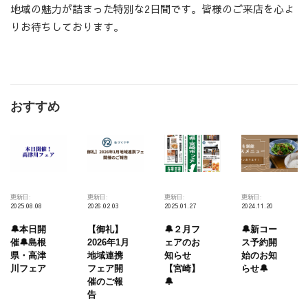
地域の魅力が詰まった特別な2日間です。皆様のご来店を心よ
りお待ちしております。
おすすめ
更新日:
更新日:
更新日:
更新日:
2025.08.08
2026.02.03
2025.01.27
2024.11.20
🔔本日開
【御礼】
🔔２月フ
🔔新コー
催🔔島根
2026年1月
ェアのお
ス予約開
県・高津
地域連携
知らせ
始のお知
川フェア
フェア開
【宮崎】
らせ🔔
催のご報
🔔
告