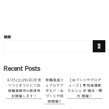
検索
検
索
Recent Posts
4/25(土)26(日)文京
若鶴酒造フ
【ねづくりやプロデ
つつじまつりにて出
ェア🍶ケア
ュース】🌏地域連携
張輪島朝市in根津神
ギルド・ね
マルシェ @ 横浜・関
社開催します！
づくりや同
内 開催！
時開催!!