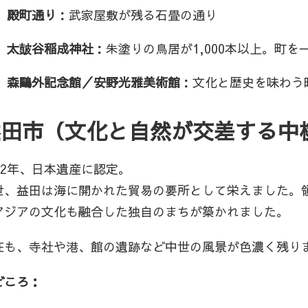
殿町通り
：武家屋敷が残る石畳の通り
太皷谷稲成神社
：朱塗りの鳥居が1,000本以上。町
森鷗外記念館／安野光雅美術館
：文化と歴史を味わう
益田市（文化と自然が交差する中
022年、日本遺産に認定。
世、益田は海に開かれた貿易の要所として栄えました。
アジアの文化も融合した独自のまちが築かれました。
在も、寺社や港、館の遺跡など中世の風景が色濃く残り
どころ：