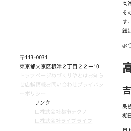
高
そ
す
総

〒113-0031
東京都文京区根津２丁目２２－10
トップページ
ねづくりやとは
お知ら
せ
店舗情報
お問い合わせ
プライバシ
ーポリシー
リンク
島
□株式会社都市テクノ
棚
□株式会社ライブライフ
見