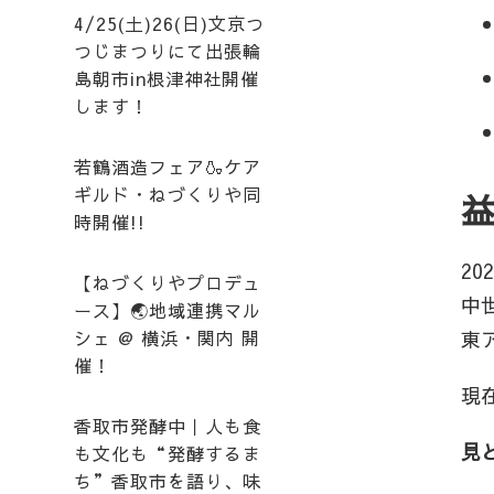
4/25(土)26(日)文京つ
つじまつりにて出張輪
島朝市in根津神社開催
します！
若鶴酒造フェア🍶ケア
ギルド・ねづくりや同
時開催!!
2
【ねづくりやプロデュ
中
ース】🌏地域連携マル
シェ @ 横浜・関内 開
東
催！
現
香取市発酵中｜人も食
見
も文化も“発酵するま
ち”香取市を語り、味