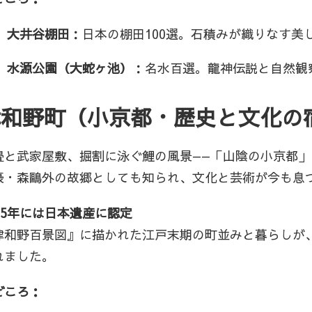
大井谷棚田
：日本の棚田100選。石積みが織りなす美
水源公園（大蛇ヶ池）
：名水百選。龍神伝説と自然観
津和野町（小京都・歴史と文化の
畳と武家屋敷、掘割に泳ぐ鯉の風景——「山陰の小京都
豪・森鷗外の故郷としても知られ、文化と芸術が今も息
015年には日本遺産に認定
津和野百景図』に描かれた江戸末期の町並みと暮らしが
れました。
どころ：