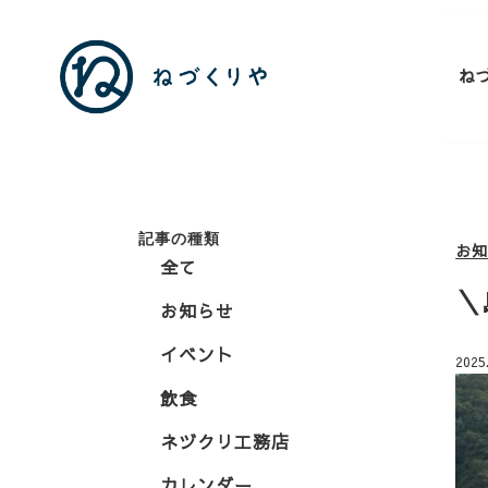
ね
記事の種類
お
全て
＼
お知らせ
イベント
2025
飲食
ネヅクリ工務店
カレンダー