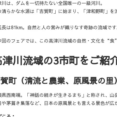
津川は、ダムを一切持たない全国唯一の一級河川。
の清らかな水源は「吉賀町」に始まり、「津和野町」を
。
延長は81km。自然と人の営みが織りなす奇跡の流域です
今回のフェアでは、この高津川流域の自然・文化を“食
高津川流域の3市町をご紹
吉賀町（清流と農業、原風景の里
根県西南端。「神話の続きが生きるまち」と称され、山
田や茅葺き集落など、日本の原風景とも言える景色が広
どころ：