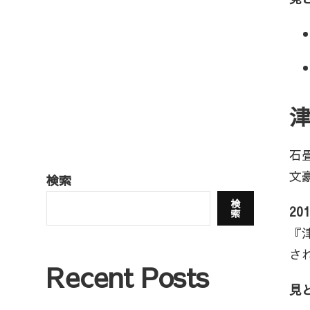
石
文
検索
検
2
索
『
さ
Recent Posts
見