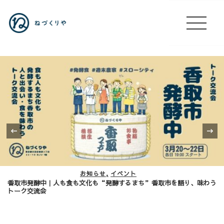
‹
お知らせ
レポート
を語り、味わう
「食べる」のその先へ。子供たちと繋ぐ、高松市「年明
育PR