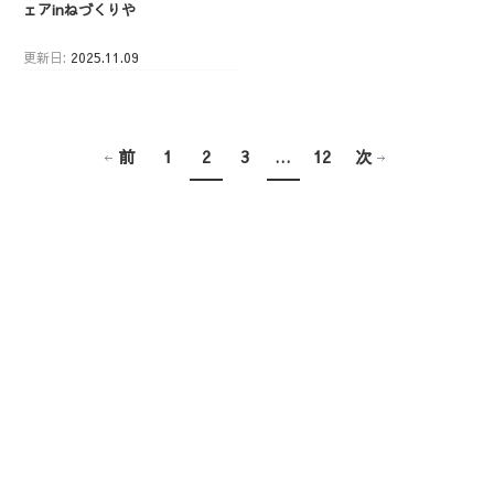
ェアinねづくりや
更新日:
2025.11.09
固
固
固
固
投
前
1
2
3
…
12
次
定
定
定
定
ペ
ペ
ペ
ペ
稿
ー
ー
ー
ー
ジ
ジ
ジ
ジ
の
ペ
ー
ジ
送
り