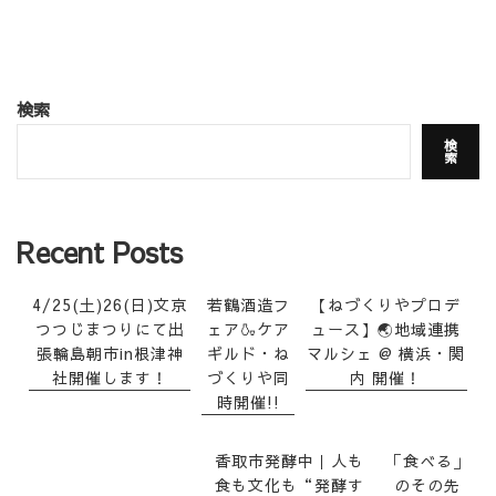
検索
検
索
Recent Posts
4/25(土)26(日)文京
若鶴酒造フ
【ねづくりやプロデ
つつじまつりにて出
ェア🍶ケア
ュース】🌏地域連携
張輪島朝市in根津神
ギルド・ね
マルシェ @ 横浜・関
社開催します！
づくりや同
内 開催！
時開催!!
香取市発酵中｜人も
「食べる」
食も文化も“発酵す
のその先