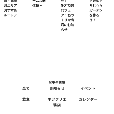
県・高津
ームズ解
せ】
ト告知＞
川エリア
体祭～
GOTO関
ろじうら
おすすめ
門フェ
ガーデン
ルート／
ア！ねづ
を作ろ
くりや出
う！
店のお知
らせ
記事の種類
全て
お知らせ
イベント
飲食
ネヅクリ工
カレンダー
務店