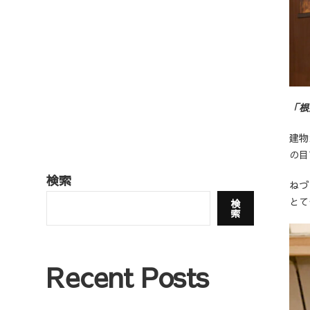
「根
建物
の目
検索
ねづ
とて
検
索
Recent Posts