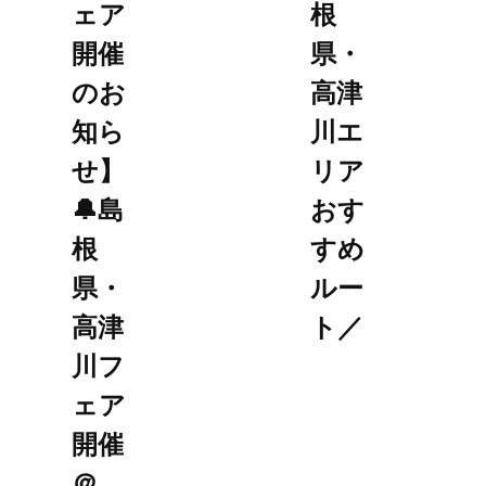
ェア
根
開催
県・
のお
高津
知ら
川エ
せ】
リア
🔔島
おす
根
すめ
県・
ルー
高津
ト／
川フ
ェア
開催
＠