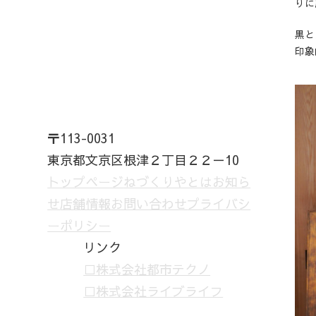
りに
黒と
印象
〒113-0031
東京都文京区根津２丁目２２－10
トップページ
ねづくりやとは
お知ら
せ
店舗情報
お問い合わせ
プライバシ
ーポリシー
リンク
□株式会社都市テクノ
□株式会社ライブライフ