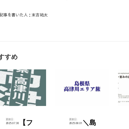
記事を書いた人：末吉祐太
すすめ
更新日:
更新日:
【フ
＼島
2025.07.30
2025.08.01