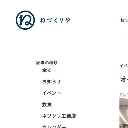
ね
記事の種類
イ
全て
オ
お知らせ
イベント
更新
飲食
ネヅクリ工務店
カレンダー