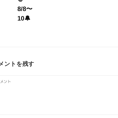
8/8〜
10🔔
メントを残す