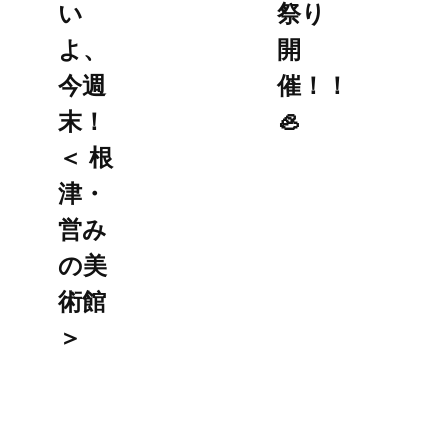
い
祭り
よ、
開
今週
催！！
末！
🦪
＜ 根
津・
営み
の美
術館
＞