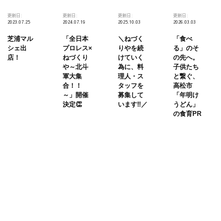
更新日:
更新日:
更新日:
更新日:
2023.07.25
2024.07.19
2025.10.03
2026.03.03
芝浦マル
「全日本
＼ねづく
「食べ
シェ出
プロレス×
りやを続
る」のそ
店！
ねづくり
けていく
の先へ。
や～北斗
為に、料
子供たち
軍大集
理人・ス
と繋ぐ、
合！！
タッフを
高松市
～」開催
募集して
「年明け
決定👏
います‼️／
うどん」
の食育PR