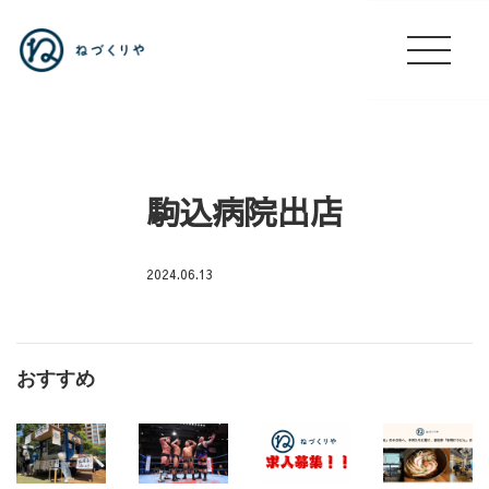
駒込病院出店
2024.06.13
駒
込
病
おすすめ
院
出
店