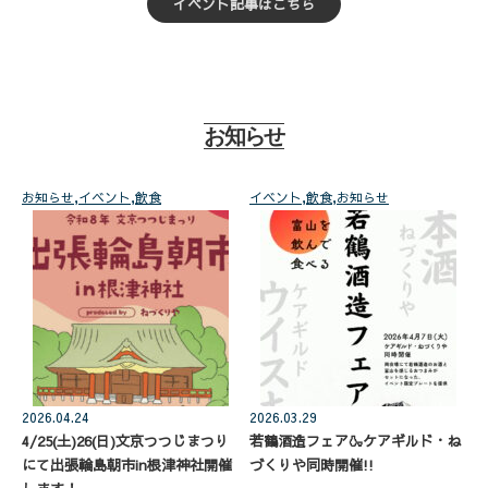
イベント記事はこちら
リ
ー
お知らせ
お知らせ
,
イベント
,
飲食
イベント
,
飲食
,
お知らせ
2026.04.24
2026.03.29
4/25(土)26(日)文京つつじまつり
若鶴酒造フェア🍶ケアギルド・ね
にて出張輪島朝市in根津神社開催
づくりや同時開催!!