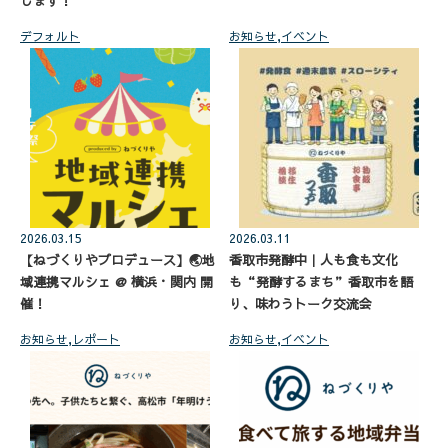
します！
デフォルト
お知らせ
,
イベント
2026.03.15
2026.03.11
【ねづくりやプロデュース】🌏地
香取市発酵中｜人も食も文化
域連携マルシェ @ 横浜・関内 開
も“発酵するまち”香取市を語
催！
り、味わうトーク交流会
お知らせ
,
レポート
お知らせ
,
イベント