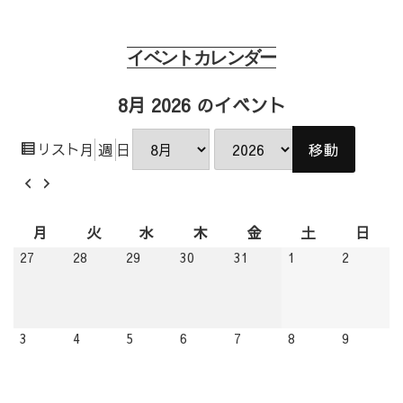
イベントカレンダー
8月 2026 のイベント
表
リスト
月
週
日
月
年
示
前
次
へ
へ
月
火
水
木
金
土
日
月
火
水
木
金
土
日
曜
曜
曜
曜
曜
曜
曜
2026.07.27
2026.07.28
2026.07.29
2026.07.30
2026.07.31
2026.08.01
2026.08.
27
28
29
30
31
1
2
日
日
日
日
日
日
日
2026.08.03
2026.08.04
2026.08.05
2026.08.06
2026.08.07
2026.08.08
2026.08.
3
4
5
6
7
8
9