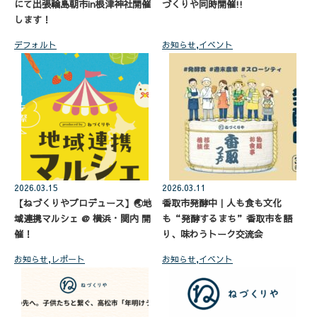
にて出張輪島朝市in根津神社開催
づくりや同時開催!!
します！
デフォルト
お知らせ
,
イベント
2026.03.15
2026.03.11
【ねづくりやプロデュース】🌏地
香取市発酵中｜人も食も文化
域連携マルシェ @ 横浜・関内 開
も“発酵するまち”香取市を語
催！
り、味わうトーク交流会
お知らせ
,
レポート
お知らせ
,
イベント