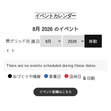
イベントカレンダー
8月 2026 のイベント
表
グリッド
月
週
日
月
年
示
前
次
へ
へ
There are no events scheduled during these dates.
カ
ねづくりや情報
営業日
店休日
表
印刷
テ
示
ゴ
イベント記事はこちら
リ
ー