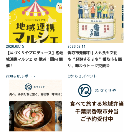
2026.03.15
2026.03.11
【ねづくりやプロデュース】🌏地
香取市発酵中｜人も食も文化
域連携マルシェ @ 横浜・関内 開
も“発酵するまち”香取市を語
催！
り、味わうトーク交流会
お知らせ
,
レポート
お知らせ
,
イベント