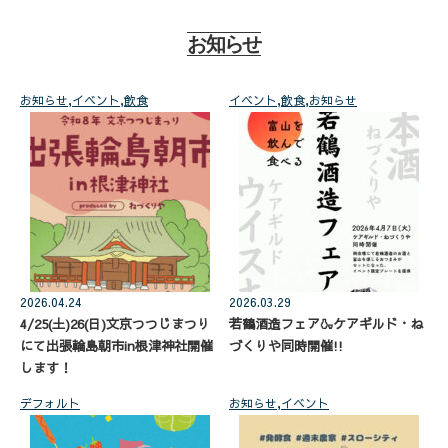
お知らせ
お知らせ
,
イベント
,
飲食
イベント
,
飲食
,
お知らせ
2026.04.24
2026.03.29
4/25(土)26(日)文京つつじまつり
若鶴酒造フェア🍶ケアギルド・ね
にて出張輪島朝市in根津神社開催
づくりや同時開催!!
します！
デフォルト
お知らせ
,
イベント