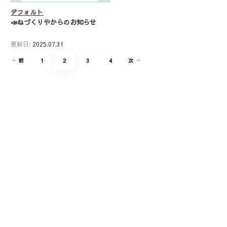
デフォルト
📣ねづくりやからのお知らせ
更新日:
2025.07.31
投
固
固
固
固
1
2
3
4
前
次
稿
定
定
定
定
の
ペ
ペ
ペ
ペ
ペ
ー
ー
ー
ー
ー
ジ
ジ
ジ
ジ
ジ
送
り