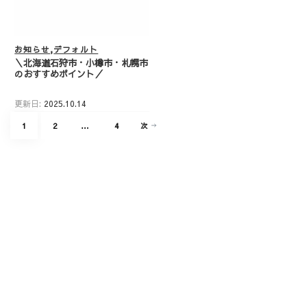
お知らせ
デフォルト
＼北海道石狩市・小樽市・札幌市
のおすすめポイント／
更新日:
2025.10.14
投
固
固
固
1
2
…
4
次
稿
定
定
定
の
ペ
ペ
ペ
ペ
ー
ー
ー
ー
ジ
ジ
ジ
ジ
送
り