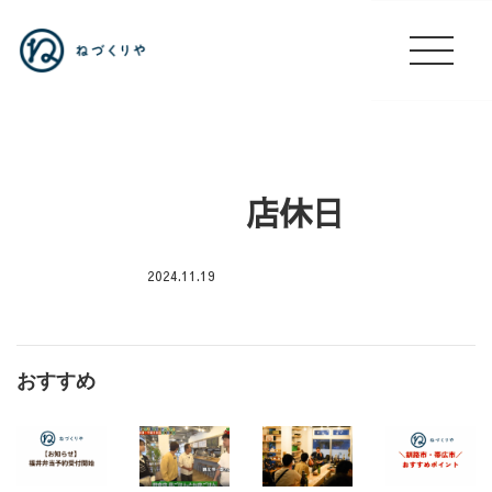
店休日
2024.11.19
芝
大
神
おすすめ
宮
出
店
🚙