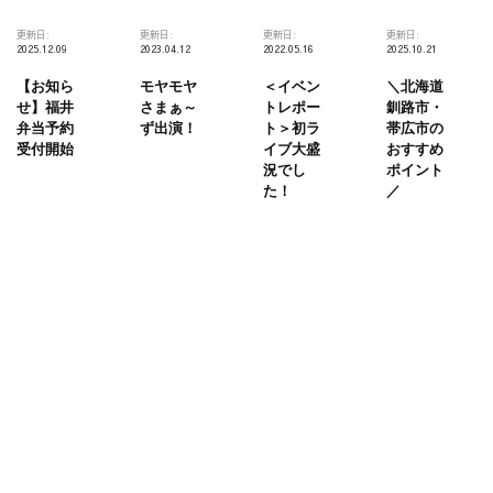
更新日:
更新日:
更新日:
更新日:
2025.12.09
2023.04.12
2022.05.16
2025.10.21
【お知ら
モヤモヤ
＜イベン
＼北海道
せ】福井
さまぁ～
トレポー
釧路市・
弁当予約
ず出演！
ト＞初ラ
帯広市の
受付開始
イブ大盛
おすすめ
況でし
ポイント
た！
／