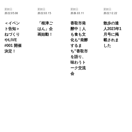
更新日:
更新日:
更新日:
更新日:
2022.05.08
2022.03.15
2026.03.11
2022.12.22
＜イベン
「根津ご
香取市発
散歩の達
ト告知＞
はん」企
酵中｜人
人2023年1
ねづくり
画始動！
も食も文
月号に掲
やLIVE
化も“発酵
載されま
#001 開催
するま
した
決定！
ち”香取市
を語り、
味わうト
ーク交流
会