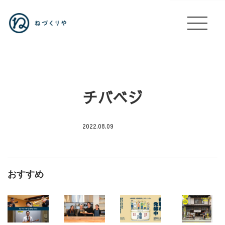
チバベジ
2022.08.09
ね
づ
く
おすすめ
り
や
LIVE#002