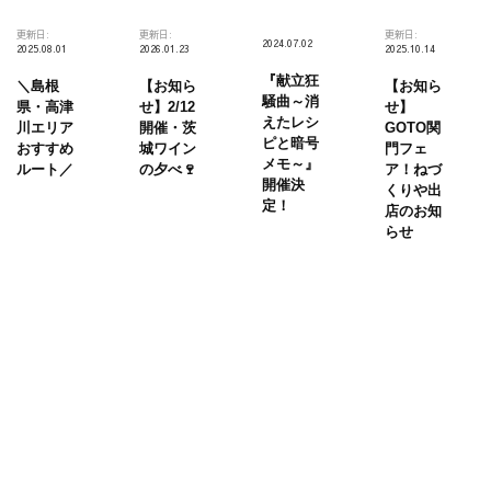
更新日:
更新日:
更新日:
2024.07.02
2025.08.01
2026.01.23
2025.10.14
『献立狂
＼島根
【お知ら
【お知ら
騒曲～消
県・高津
せ】2/12
せ】
えたレシ
川エリア
開催・茨
GOTO関
ピと暗号
おすすめ
城ワイン
門フェ
メモ～』
ルート／
の夕べ🍷
ア！ねづ
開催決
くりや出
定！
店のお知
らせ