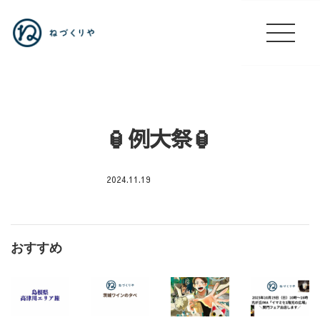
🏮例大祭🏮
2024.11.19
店
休
おすすめ
日