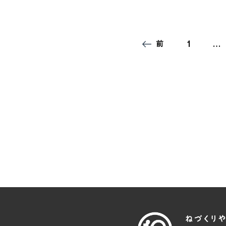
投
固
1
…
前
稿
定
の
ペ
ペ
ー
ー
ジ
ジ
送
り