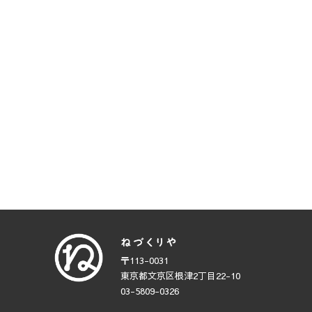
〒113-0031
東京都文京区根津2丁目22-10
03-5809-0326