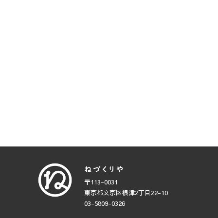
〒113-0031
東京都文京区根津2丁目22-10
03-5809-0326