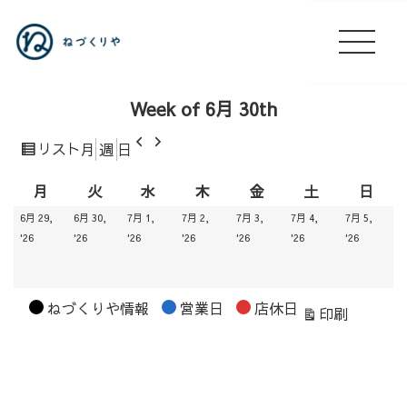
Week of 6月 30th
前
次
表
リスト
月
週
日
へ
へ
示
月
火
水
木
金
土
日
月
火
水
木
金
土
日
曜
曜
曜
曜
曜
曜
曜
6月 29,
6月 30,
7月 1,
7月 2,
7月 3,
7月 4,
7月 5,
日
日
日
日
日
日
日
2026.06.29
2026.06.30
2026.07.01
2026.07.02
2026.07.03
2026.07.04
2026.07
'26
'26
'26
'26
'26
'26
'26
カ
ねづくりや情報
営業日
店休日
表
印刷
テ
示
ゴ
リ
ー