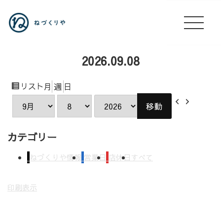
2026.09.08
表
リスト
月
週
日
示
前
次
月
日
年
へ
へ
カテゴリー
ねづくりや情報
営業日
店休日
すべて
印刷
表示