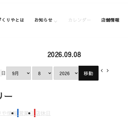
づくりやとは
お知らせ
カレンダー
店舗情報
2026.09.08
前
次
日
月
日
年
へ
へ
リー
りや情報
営業日
店休日