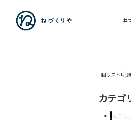
ね
表
月
週
リスト
示
カテゴ
ねづく