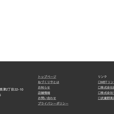
トップページ
リンク
ねづくりやとは
□MBTリ
お知らせ
□株式会社
津2丁目22-10
店舗情報
□株式会社
6
お問い合わせ
□武蔵野美
プライバシーポリシー