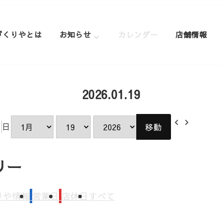
づくりやとは
お知らせ
カレンダー
店舗情報
2026.01.19
前
次
日
月
日
年
へ
へ
リー
りや情報
営業日
店休日
すべて