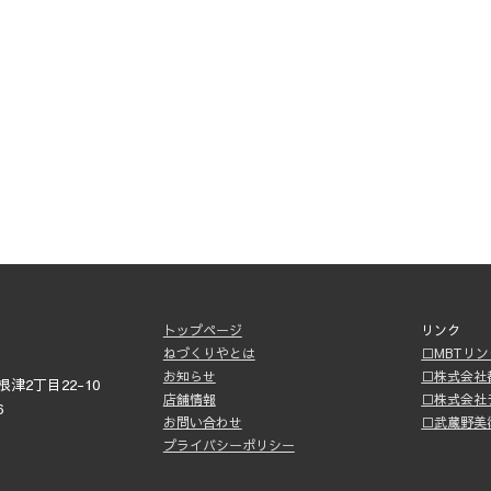
トップページ
リンク
ねづくりやとは
□MBTリ
お知らせ
□株式会社
津2丁目22-10
店舗情報
□株式会社
6
お問い合わせ
□武蔵野美
プライバシーポリシー