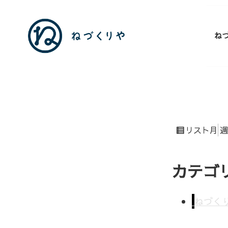
ね
表
月
週
リスト
示
カテゴ
ねづく