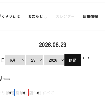
づくりやとは
お知らせ
カレンダー
店舗情報
2026.06.29
前
次
日
月
日
年
へ
へ
リー
りや情報
営業日
店休日
すべて