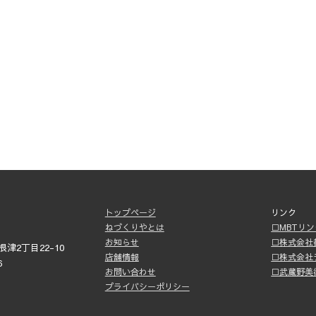
トップページ
リンク
ねづくりやとは
□MBTリ
お知らせ
□株式会社
津2丁目22-10
店舗情報
□株式会社
6
お問い合わせ
□武蔵野美
プライバシーポリシー