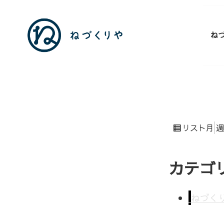
ね
表
月
週
リスト
示
カテゴ
ねづく