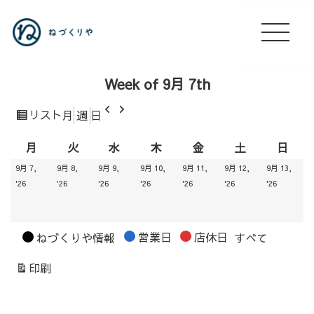
Week of 9月 7th
前
次
表
リスト
月
週
日
へ
へ
示
月
火
水
木
金
土
日
月
火
水
木
金
土
日
曜
曜
曜
曜
曜
曜
曜
9月 7,
9月 8,
9月 9,
9月 10,
9月 11,
9月 12,
9月 13,
日
日
日
日
日
日
日
2026.09.07
2026.09.08
2026.09.09
2026.09.10
2026.09.11
2026.09.12
2026.09
'26
'26
'26
'26
'26
'26
'26
カ
営業日
店休日
ねづくりや情報
すべて
テ
表
印刷
ゴ
示
リ
ー