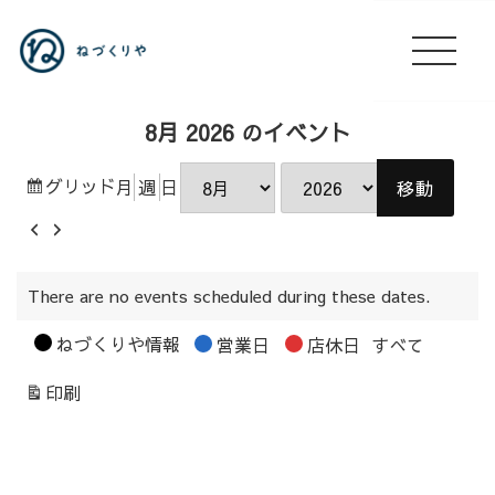
8月 2026 のイベント
表
グリッド
月
週
日
月
年
示
前
次
へ
へ
There are no events scheduled during these dates.
カ
ねづくりや情報
営業日
店休日
すべて
テ
表
印刷
ゴ
示
リ
ー