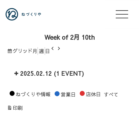
Week of 2月 10th
前
次
表
グリッド
月
週
日
へ
へ
示
2025.02.12
(1 EVENT)
カ
ねづくりや情報
店休日
営業日
すべて
テ
表
印刷
ゴ
示
リ
ー