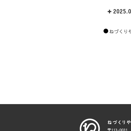
2025.
カ
ねづくり
テ
ゴ
リ
ー
〒113-0031