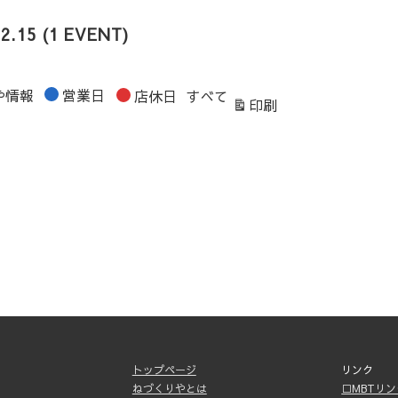
02.15
(1 EVENT)
や情報
営業日
店休日
すべて
表
印刷
示
トップページ
リンク
ねづくりやとは
□MBTリ