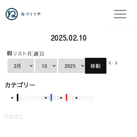
2025.02.10
表
リスト
月
週
日
示
前
次
月
日
年
へ
へ
カテゴリー
ねづくりや情報
営業日
店休日
すべて
印刷
表示