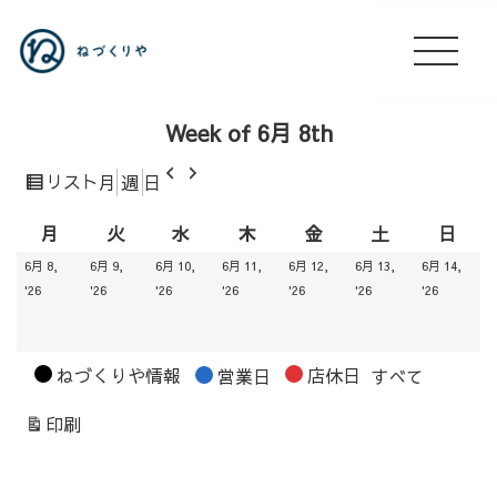
Week of 6月 8th
前
次
表
リスト
月
週
日
へ
へ
示
月
火
水
木
金
土
日
月
火
水
木
金
土
日
曜
曜
曜
曜
曜
曜
曜
6月 8,
6月 9,
6月 10,
6月 11,
6月 12,
6月 13,
6月 14,
日
日
日
日
日
日
日
2026.06.08
2026.06.09
2026.06.10
2026.06.11
2026.06.12
2026.06.13
2026.06
'26
'26
'26
'26
'26
'26
'26
カ
ねづくりや情報
店休日
営業日
すべて
テ
表
印刷
ゴ
示
リ
ー