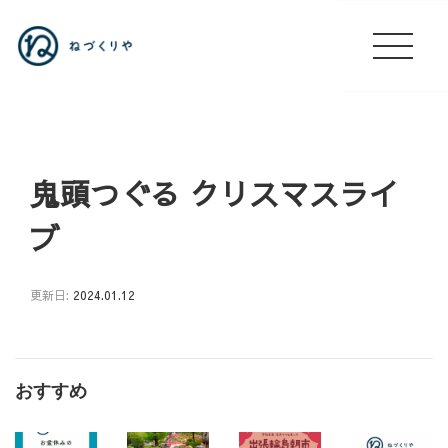
鬼頭つぐる クリスマスライ
ブ
更新日:
2024.01.12
👴
認
知
おすすめ
症
ケ