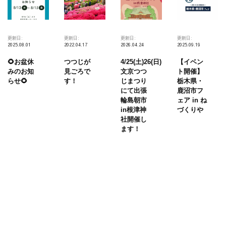
ア
👴
イ
更新日:
更新日:
更新日:
更新日:
ベ
2025.08.01
2022.04.17
2026.04.24
2025.09.19
ン
🌻お盆休
つつじが
4/25(土)26(日)
【イベン
ト
みのお知
見ごろで
文京つつ
ト開催】
らせ🌻
す！
じまつり
栃木県・
👴
にて出張
鹿沼市フ
輪島朝市
ェア in ね
in根津神
づくりや
社開催し
ます！