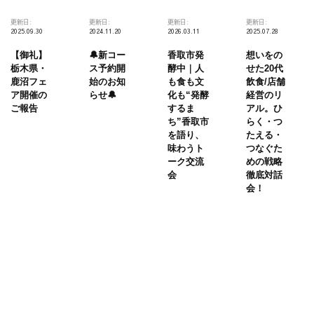
更新日:
更新日:
更新日:
更新日:
2025.09.30
2024.11.20
2026.03.11
2025.07.28
【御礼】
🔔新コー
香取市発
想いをの
栃木県・
ス予約開
酵中｜人
せた20代
鹿沼フェ
始のお知
も食も文
飲食/店舗
ア開催の
らせ🔔
化も“発酵
経営のリ
ご報告
するま
アル。ひ
ち”香取市
らく・つ
を語り、
たえる・
味わうト
つなぐた
ーク交流
めの戦略
会
徹底対話
会！