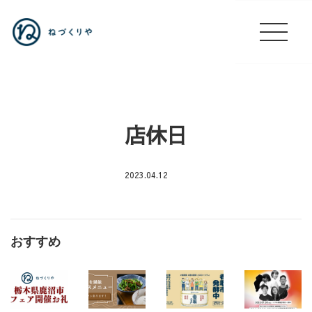
店休日
2023.04.12
🐡
九
州
おすすめ
フ
ェ
ア
🐡