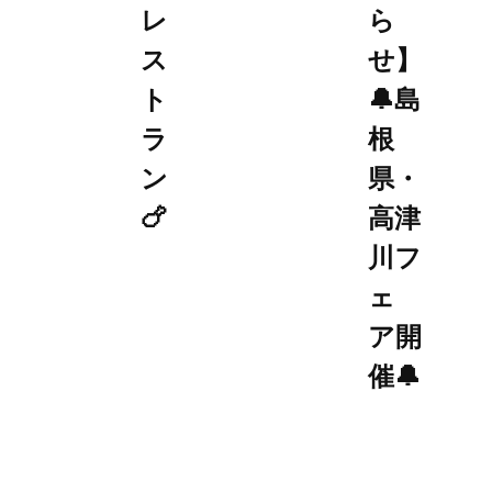
レ
ら
ス
せ】
ト
🔔島
ラ
根
ン
県・
🍗
高津
川フ
ェ
ア開
催🔔