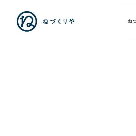
ね
🏮
九