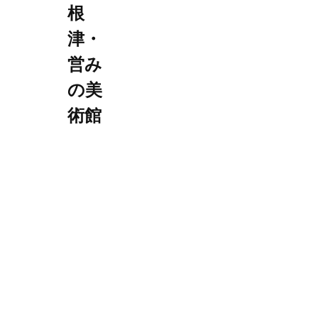
根
津・
営み
の美
術館