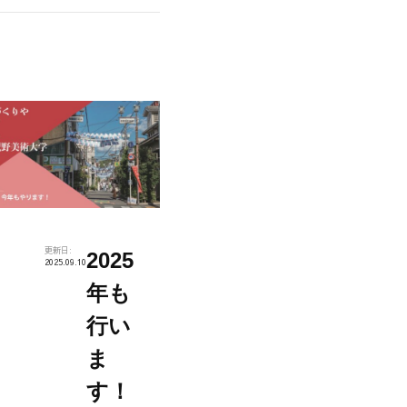
更新日:
2025
2025.09.10
年も
行い
ま
す！