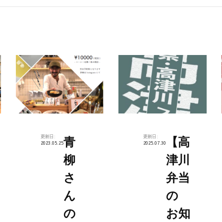
更新日:
更新日:
青
【高
2023.05.25
2025.07.30
柳
津川
さ
弁当
ん
の
の
お知