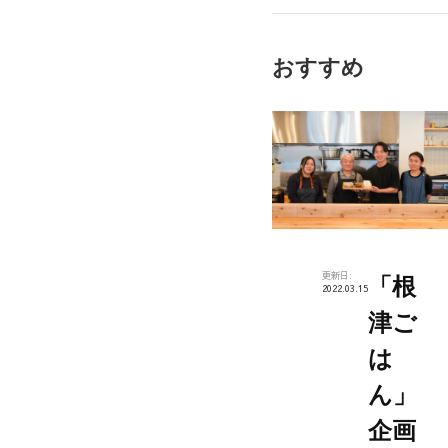
州
フ
おすすめ
ェ
ア
🏮
更新日:
「根
2022.03.15
津ご
は
ん」
企画