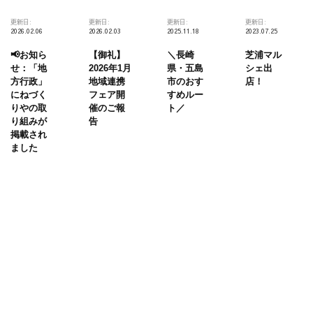
更新日:
更新日:
更新日:
更新日:
2026.02.06
2026.02.03
2025.11.18
2023.07.25
📢お知ら
【御礼】
＼長崎
芝浦マル
せ：「地
2026年1月
県・五島
シェ出
方行政」
地域連携
市のおす
店！
にねづく
フェア開
すめルー
りやの取
催のご報
ト／
り組みが
告
掲載され
ました