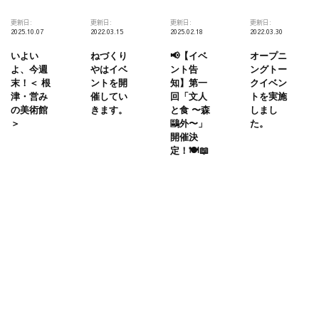
更新日:
更新日:
更新日:
更新日:
2025.10.07
2022.03.15
2025.02.18
2022.03.30
いよい
ねづくり
📢【イベ
オープニ
よ、今週
やはイベ
ント告
ングトー
末！＜ 根
ントを開
知】第一
クイベン
津・営み
催してい
回「文人
トを実施
の美術館
きます。
と食 〜森
しまし
＞
鷗外〜」
た。
開催決
定！🍽️📖