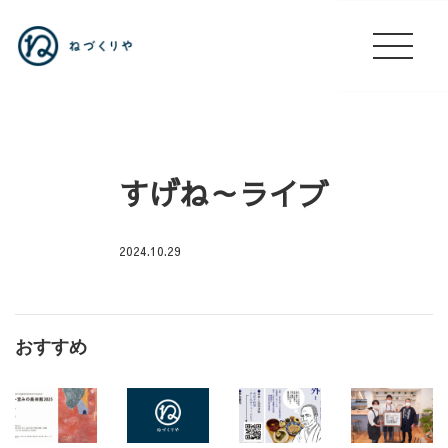
すげね～ライブ
2024.10.29
駒
込
病
おすすめ
院
🍱
出
店