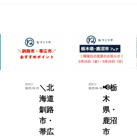
更新日:
更新日:
＼北
📢栃
2025.10.21
2025.09.19
海道
木
釧路
県・
市・
鹿沼
帯広
市