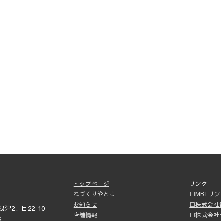
トップページ
リンク
ねづくりやとは
□MBTリ
お知らせ
□株式会社
津2丁目22-10
店舗情報
□株式会社
6