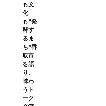
も文
化
も“発
酵す
るま
ち”香
取市
を語
り、
味わ
うト
ーク