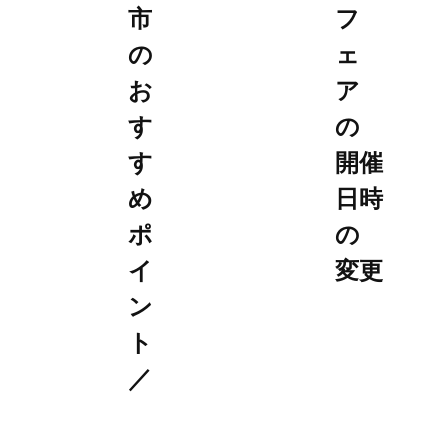
市
フ
の
ェ
お
ア
す
の
す
開催
め
日時
ポ
の
イ
変更
ン
ト
／