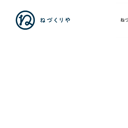
ね
駒
込