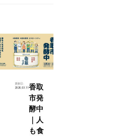
更新日:
香取
2026.03.11
市発
酵中
｜人
も食