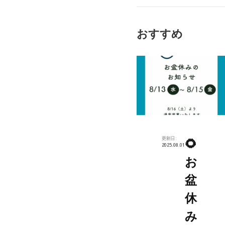
病
院
おすすめ
出
店
更新日:
🌻
2025.08.01
お
盆
休
み