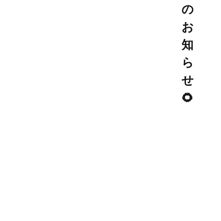
の
お
知
ら
せ
🌻