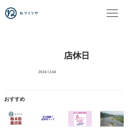
店休日
2024.12.04
駒
込
病
おすすめ
院
出
店
🚙