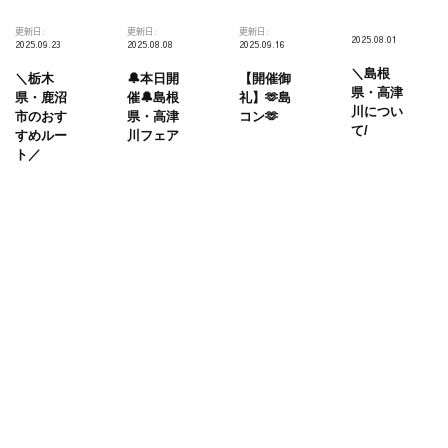
更新日:
更新日:
更新日:
2025.08.01
2025.09.23
2025.08.08
2025.09.16
＼島根
＼栃木
🔔本日開
【開催御
県・高津
県・鹿沼
催🔔島根
礼】🫶島
川につい
市のおす
県・高津
コン🫶
て/
すめルー
川フェア
ト／