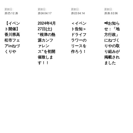
更新日:
更新日:
更新日:
更新日:
2025.12.26
2024.04.17
2022.04.14
2026.02.06
【イベン
2024年4月
＜イベン
📢お知ら
ト開催】
27日(土)
ト告知＞
せ：「地
香川県高
“根津の熱
ドライフ
方行政」
松市フェ
源カンフ
ラワーの
にねづく
アinねづ
ァレン
リースを
りやの取
くりや
ス”を初開
作ろう！
り組みが
催致しま
掲載され
す！！
ました