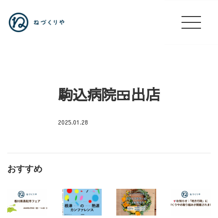
駒込病院🍱出店
2025.01.28
駒
込
病
おすすめ
院
出
店
🚙