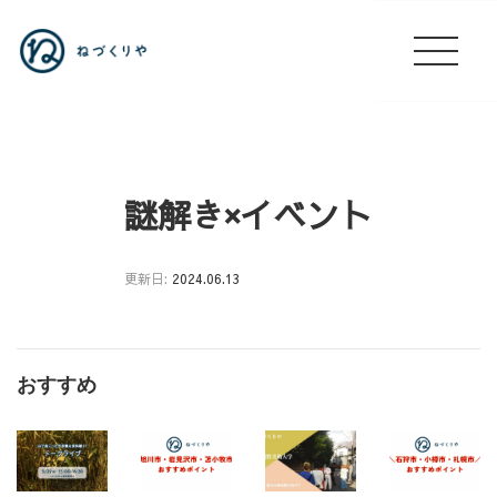
謎解き×イベント
更新日:
2024.06.13
謎
解
き
おすすめ
×
イ
ベ
ン