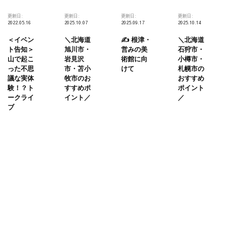
ト
更新日:
更新日:
更新日:
更新日:
2022.05.16
2025.10.07
2025.09.17
2025.10.14
＜イベン
＼北海道
✍️ 根津・
＼北海道
ト告知＞
旭川市・
営みの美
石狩市・
山で起こ
岩見沢
術館に向
小樽市・
った不思
市・苫小
けて
札幌市の
議な実体
牧市のお
おすすめ
験！？ト
すすめポ
ポイント
ークライ
イント／
／
ブ