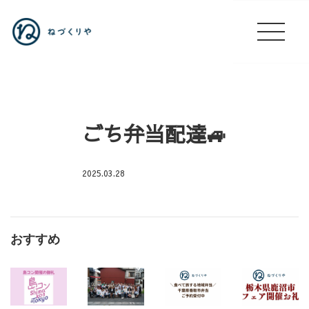
ごち弁当配達🚙
2025.03.28
芝
大
神
おすすめ
宮
出
店
🚙