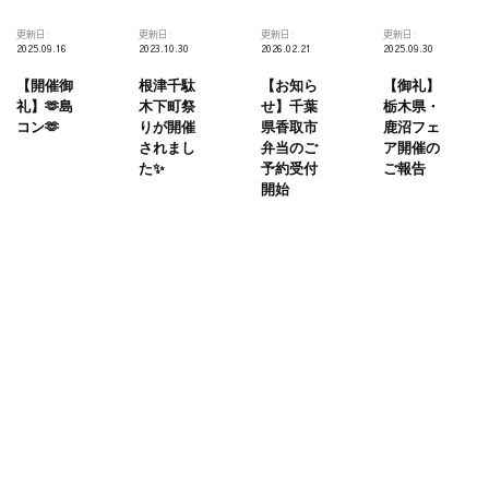
更新日:
更新日:
更新日:
更新日:
2025.09.16
2023.10.30
2026.02.21
2025.09.30
【開催御
根津千駄
【お知ら
【御礼】
礼】🫶島
木下町祭
せ】千葉
栃木県・
コン🫶
りが開催
県香取市
鹿沼フェ
されまし
弁当のご
ア開催の
た✨
予約受付
ご報告
開始