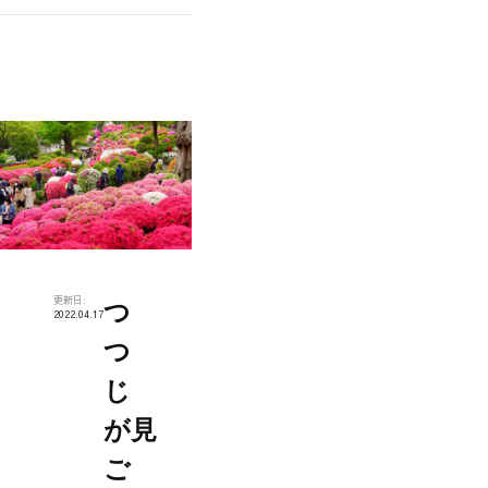
更新日:
つ
2022.04.17
つ
じ
が見
ご