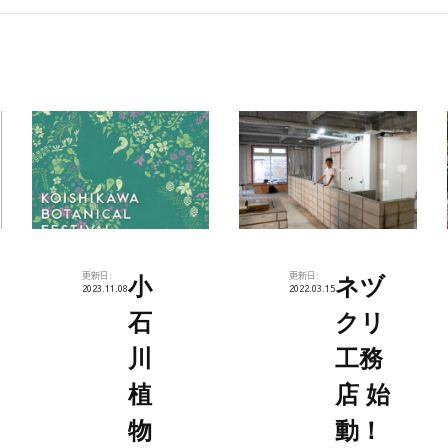
更新日:
更新日:
小
ネヅ
2023.11.08
2022.03.15
石
クリ
川
工務
植
店 始
物
動！