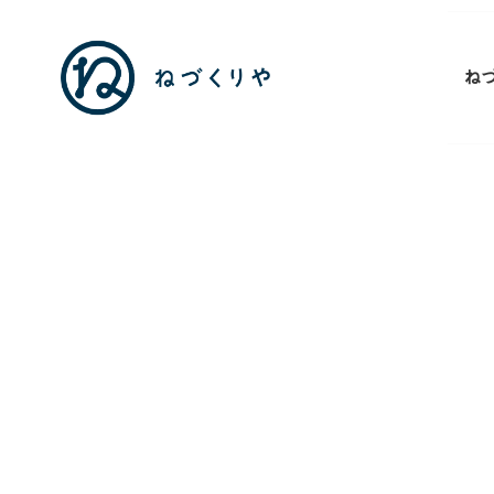
ね
芝
大