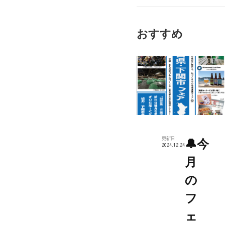
神
宮
おすすめ
出
店
🚙
更新日:
🔔今
2024.12.24
月
の
フ
ェ