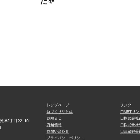
た✨
トップページ
リンク
ねづくりやとは
□MBTリ
お知らせ
□株式会社
津2丁目22-10
店舗情報
□株式会社
6
お問い合わせ
□武蔵野美
プライバシーポリシー