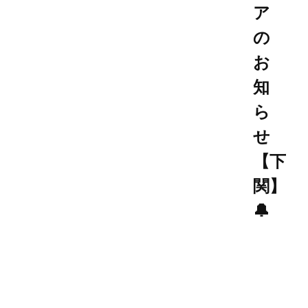
ア
の
お
知
ら
せ
【下
関】
🔔