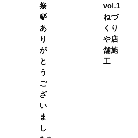
祭
vol.1
🍃
ねづ
あ
くり
り
や店
が
舗施
と
工
う
ご
ざ
い
ま
し