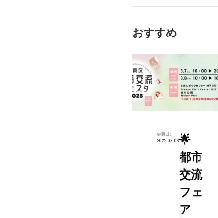
音
楽
おすすめ
祭
更新日:
🌟
2025.03.06
都市
交流
フェ
ア