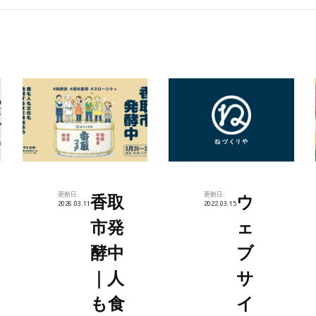
更新日:
更新日:
香取
ウ
2026.03.11
2022.03.15
市発
ェ
酵中
ブ
｜人
サ
も食
イ