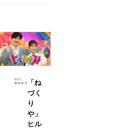
更新日:
「ね
2023.09.27
づく
り
や」
ヒル