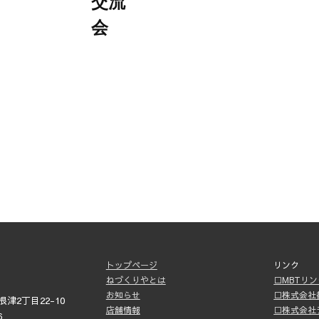
交流
会
トップページ
リンク
ねづくりやとは
□MBTリ
お知らせ
□株式会社
津2丁目22-10
店舗情報
□株式会社
6