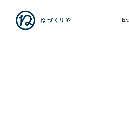
ね
神
田