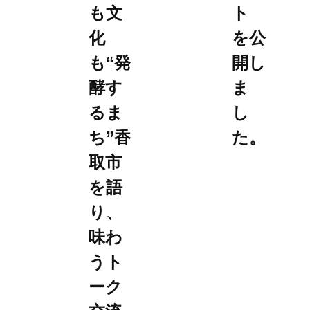
も文
ト
化
を公
も“発
開し
酵す
ま
るま
し
ち”香
た。
取市
を語
り、
味わ
うト
ーク