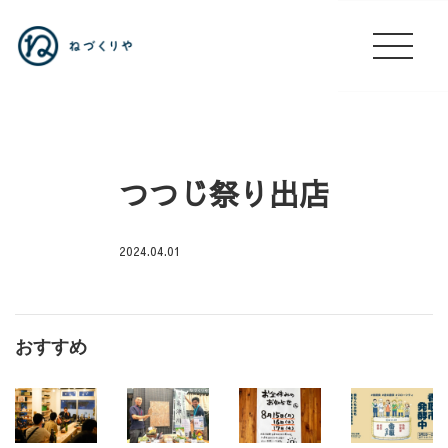
つつじ祭り出店
2024.04.01
無
職
🏮
おすすめ
酒
場