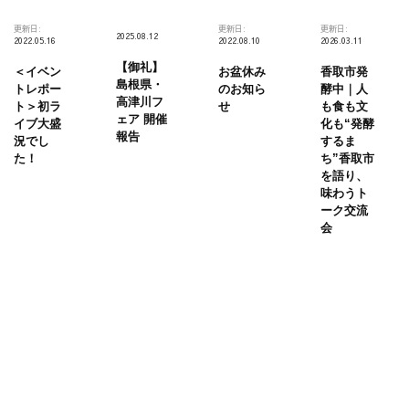
更新日:
更新日:
更新日:
2025.08.12
2022.05.16
2022.08.10
2026.03.11
【御礼】
＜イベン
お盆休み
香取市発
島根県・
トレポー
のお知ら
酵中｜人
高津川フ
ト＞初ラ
せ
も食も文
ェア 開催
イブ大盛
化も“発酵
報告
況でし
するま
た！
ち”香取市
を語り、
味わうト
ーク交流
会