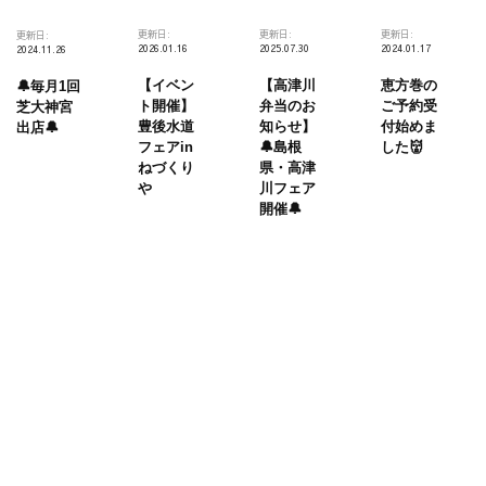
ン
更新日:
更新日:
更新日:
更新日:
ト
2026.01.16
2025.07.30
2024.01.17
2024.11.26
Sky
【イベン
【高津川
恵方巻の
🔔毎月1回
View
ト開催】
弁当のお
ご予約受
芝大神宮
豊後水道
知らせ】
付始めま
出店🔔
Lounge
フェアin
🔔島根
した👹
BAR
ねづくり
県・高津
出
や
川フェア
開催🔔
店