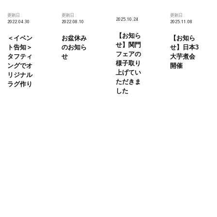
更新日:
更新日:
更新日:
2025.10.24
2022.04.30
2022.08.10
2025.11.08
【お知ら
＜イベン
お盆休み
【お知ら
せ】関門
ト告知＞
のお知ら
せ】日本3
フェアの
タフティ
せ
大芋煮会
様子取り
ングでオ
開催
上げてい
リジナル
ただきま
ラグ作り
した