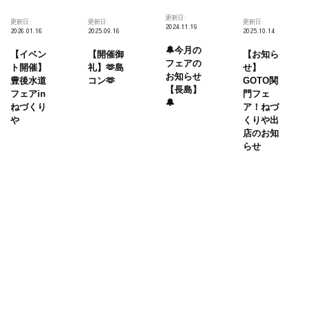
更新日:
更新日:
更新日:
更新日:
2024.11.19
2026.01.16
2025.09.16
2025.10.14
🔔今月の
【イベン
【開催御
【お知ら
フェアの
ト開催】
礼】🫶島
せ】
お知らせ
豊後水道
コン🫶
GOTO関
【長島】
フェアin
門フェ
🔔
ねづくり
ア！ねづ
や
くりや出
店のお知
らせ