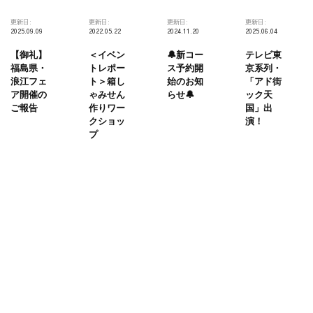
更新日:
更新日:
更新日:
更新日:
2025.09.09
2022.05.22
2024.11.20
2025.06.04
【御礼】
＜イベン
🔔新コー
テレビ東
福島県・
トレポー
ス予約開
京系列・
浪江フェ
ト＞箱し
始のお知
「アド街
ア開催の
ゃみせん
らせ🔔
ック天
ご報告
作りワー
国」出
クショッ
演！
プ