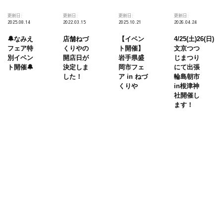
更新日:
更新日:
更新日:
更新日:
2025.08.14
2022.03.15
2025.10.21
2026.04.24
🔔なみえ
店舗ねづ
【イベン
4/25(土)26(日)
フェア特
くりやの
ト開催】
文京つつ
別イベン
開店日が
岩手県盛
じまつり
ト開催🔔
決定しま
岡市フェ
にて出張
した！
ア in ねづ
輪島朝市
くりや
in根津神
社開催し
ます！