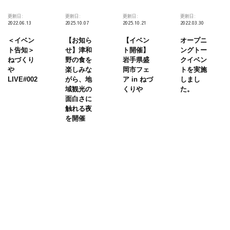
更新日:
更新日:
更新日:
更新日:
2022.06.13
2025.10.07
2025.10.21
2022.03.30
＜イベン
【お知ら
【イベン
オープニ
ト告知＞
せ】津和
ト開催】
ングトー
ねづくり
野の食を
岩手県盛
クイベン
や
楽しみな
岡市フェ
トを実施
LIVE#002
がら、地
ア in ねづ
しまし
域観光の
くりや
た。
面白さに
触れる夜
を開催